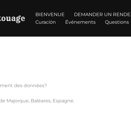
BIENVENUE
DEMANDER UN RENDE
atouage
Curación
Événements
Questions
itement des données?
 de Majorque, Baléares, Espagne.