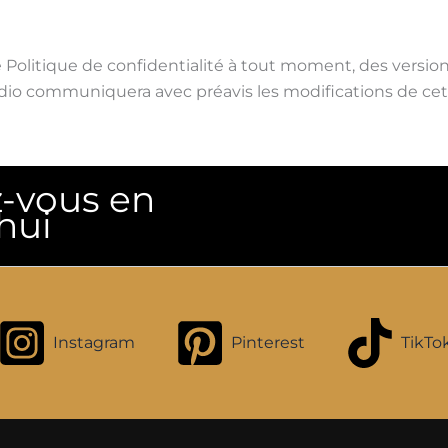
 Politique de confidentialité à tout moment, des version
udio communiquera avec préavis les modifications de cett
z-vous en
hui
Instagram
Pinterest
TikTo