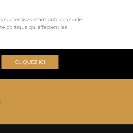
s successives étant publiées sur le
e politique qui affectent les
CLIQUEZ ICI
k