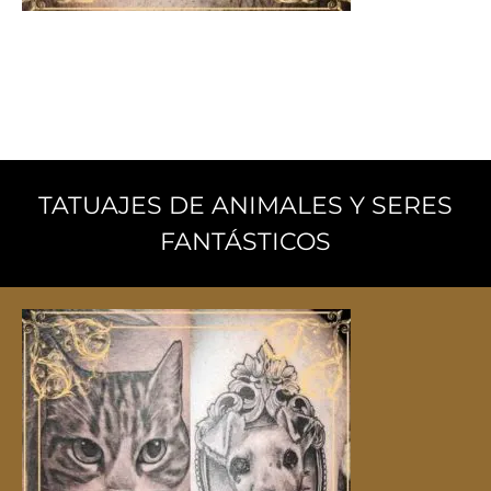
Tatuajes Egipcios
Dioses ancestrales, símbolos de poder y elementos
místicos del antiguo Egipto.
TATUAJES DE ANIMALES Y SERES
FANTÁSTICOS